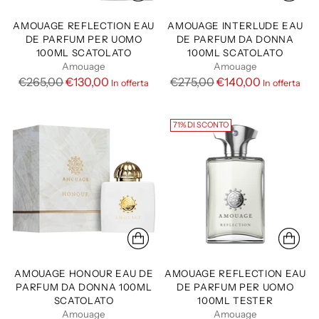
s
s
t
t
AMOUAGE REFLECTION EAU
AMOUAGE INTERLUDE EAU
i
i
DE PARFUM PER UOMO
DE PARFUM DA DONNA
100ML SCATOLATO
100ML SCATOLATO
n
n
Amouage
Amouage
o
o
P
P
€265,00
€130,00
€275,00
€140,00
In offerta
In offerta
r
r
e
e
71% DI SCONTO
z
z
z
z
o
o
d
d
i
i
l
l
i
i
s
s
t
t
AMOUAGE HONOUR EAU DE
AMOUAGE REFLECTION EAU
i
i
PARFUM DA DONNA 100ML
DE PARFUM PER UOMO
SCATOLATO
100ML TESTER
n
n
Amouage
Amouage