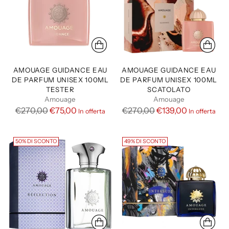
AMOUAGE GUIDANCE EAU
AMOUAGE GUIDANCE EAU
DE PARFUM UNISEX 100ML
DE PARFUM UNISEX 100ML
TESTER
SCATOLATO
Amouage
Amouage
P
P
€270,00
€75,00
€270,00
€139,00
In offerta
In offerta
r
r
e
e
50% DI SCONTO
49% DI SCONTO
z
z
z
z
o
o
d
d
i
i
l
l
i
i