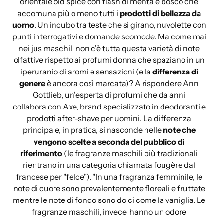
orientale old spice con flash di menta e bosco che
accomuna più o meno tutti i
prodotti di bellezza da
uomo
. Un incubo tra teste che si girano, nuvolette con
punti interrogativi e domande scomode. Ma come mai
nei jus maschili non c'è tutta questa varietà di note
olfattive rispetto ai profumi donna
che spaziano in un
iperuranio di aromi e sensazioni (e la
differenza di
genere
è ancora così marcata)? A rispondere Ann
Gottlieb, un'esperta di profumi che da anni
collabora con Axe, brand specializzato in deodoranti e
prodotti after-shave per uomini. La differenza
principale, in pratica, si nasconde nelle
note che
vengono scelte a seconda del pubblico di
riferimento
(le fragranze maschili più tradizionali
rientrano in una categoria chiamata fougère dal
francese per "felce"). "In una fragranza femminile, le
note di cuore sono prevalentemente floreali e fruttate
mentre le note di fondo sono dolci come la vaniglia. Le
fragranze maschili, invece, hanno un odore