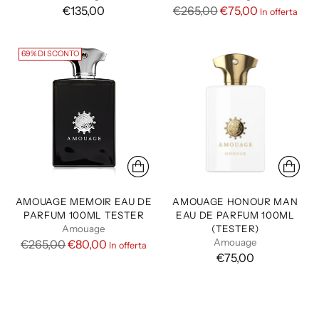
o
o
P
€135,00
€265,00
€75,00
In offerta
r
e
69% DI SCONTO
z
z
o
d
i
l
i
s
t
AMOUAGE MEMOIR EAU DE
AMOUAGE HONOUR MAN
i
PARFUM 100ML TESTER
EAU DE PARFUM 100ML
Amouage
(TESTER)
n
P
Amouage
€265,00
€80,00
In offerta
o
€75,00
r
e
z
z