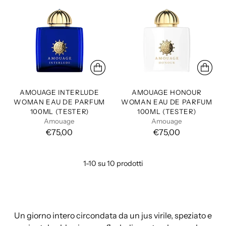
o
d
i
l
i
s
t
i
AMOUAGE INTERLUDE
AMOUAGE HONOUR
WOMAN EAU DE PARFUM
WOMAN EAU DE PARFUM
n
100ML (TESTER)
100ML (TESTER)
o
Amouage
Amouage
€75,00
€75,00
1-10 su 10 prodotti
Un giorno intero circondata da un jus virile, speziato e