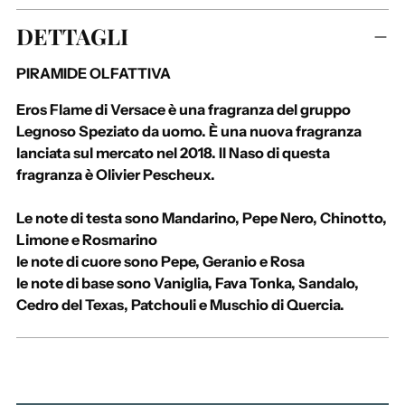
A
DETTAGLI
g
g
PIRAMIDE OLFATTIVA
i
u
Eros Flame di Versace è una fragranza del gruppo
n
Legnoso Speziato da uomo. È una nuova fragranza
g
lanciata sul mercato nel 2018. Il Naso di questa
e
fragranza è Olivier Pescheux.
r
e
Le note di testa sono Mandarino, Pepe Nero, Chinotto,
u
Limone e Rosmarino
n
le note di cuore sono Pepe, Geranio e Rosa
p
le note di base sono Vaniglia, Fava Tonka, Sandalo,
r
Cedro del Texas, Patchouli e Muschio di Quercia.
o
d
o
t
t