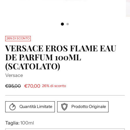
26% DI SCONTO
VERSACE EROS FLAME EAU
DE PARFUM 100ML
(SCATOLATO)
Versace
P
€95,00
€70,00
26% di sconto
r
e
z
Quantità Limitate
Prodotto Originale
z
o
Taglia:
100ml
d