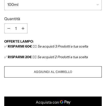
i
l
i
Quantità
s
t
Q
i
u
n
a
OFFERTE LAMPO
:
o
n
✅
RISPARMI 60€
👉🏻
Se acquisti 3 Prodotti a tua scelta
t
i
✅
RISPARMI 20€
👉🏻
Se acquisti 2 Prodotti a tua scelta
t
à
AGGIUNGI AL CARRELLO