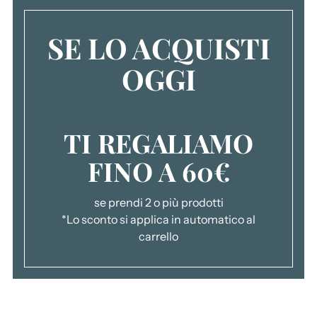
o
a
SE LO ACQUISTI
l
c
OGGI
a
r
r
TI REGALIAMO
e
l
FINO A 60€
l
o
.
se prendi 2 o più prodotti
.
*Lo sconto si applica in automatico al
.
carrello