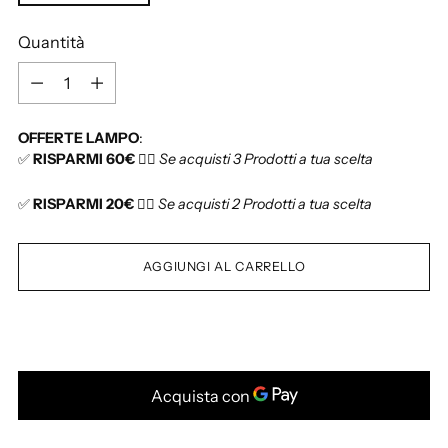
l
i
Quantità
s
Q
t
u
i
a
n
OFFERTE LAMPO
:
n
o
✅
RISPARMI 60€
👉🏻
Se acquisti 3 Prodotti a tua scelta
t
i
✅
RISPARMI 20€
👉🏻
Se acquisti 2 Prodotti a tua scelta
t
à
AGGIUNGI AL CARRELLO