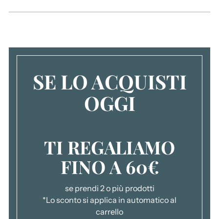
a
l
c
a
r
r
SE LO ACQUISTI
e
l
OGGI
l
o
.
.
TI REGALIAMO
.
FINO A 60€
se prendi 2 o più prodotti
*Lo sconto si applica in automatico al
carrello