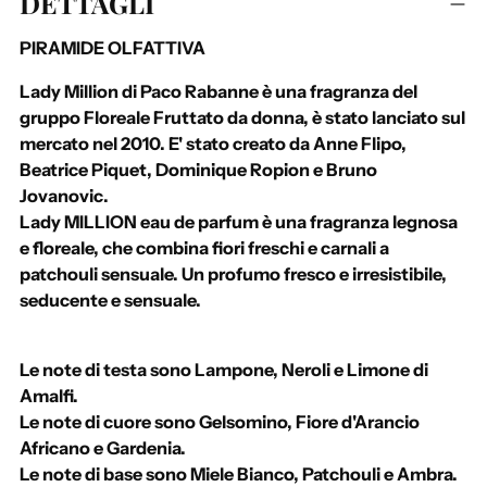
DETTAGLI
g
g
PIRAMIDE OLFATTIVA
i
u
Lady Million di Paco Rabanne è una fragranza del
n
gruppo Floreale Fruttato da donna, è stato lanciato sul
g
mercato nel 2010. E' stato creato da Anne Flipo,
e
Beatrice Piquet, Dominique Ropion e Bruno
r
Jovanovic.
e
Lady MILLION eau de parfum è una fragranza legnosa
u
e floreale, che combina fiori freschi e carnali a
n
patchouli sensuale. Un profumo fresco e irresistibile,
p
seducente e sensuale.
r
o
d
Le note di testa sono Lampone, Neroli e Limone di
o
Amalfi.
t
Le note di cuore sono Gelsomino, Fiore d'Arancio
t
Africano e Gardenia.
o
Le note di base sono Miele Bianco, Patchouli e Ambra.