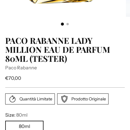
PACO RABANNE LADY
MILLION EAU DE PARFUM
80ML (TESTER)
Paco Rabanne
P
€70,00
r
e
z
Quantità Limitate
Prodotto Originale
z
o
Size:
80ml
d
80ml
i