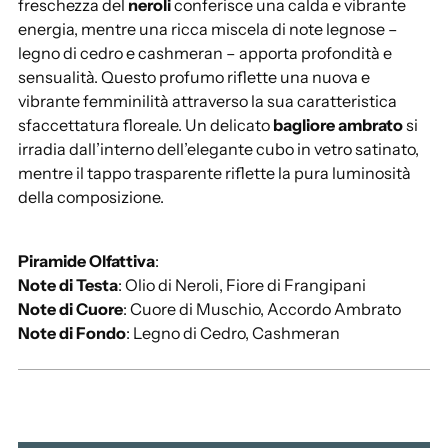
o
freschezza del
neroli
conferisce una calda e vibrante
a
energia, mentre una ricca miscela di note legnose –
l
legno di cedro e cashmeran – apporta profondità e
c
sensualità. Questo profumo riflette una nuova e
a
vibrante femminilità attraverso la sua caratteristica
r
sfaccettatura floreale. Un delicato
bagliore ambrato
si
r
irradia dall’interno dell’elegante cubo in vetro satinato,
e
mentre il tappo trasparente riflette la pura luminosità
l
della composizione.
l
o
Piramide Olfattiva
:
.
Note di Testa
: Olio di Neroli, Fiore di Frangipani
.
Note di Cuore
: Cuore di Muschio, Accordo Ambrato
.
Note di Fondo
: Legno di Cedro, Cashmeran