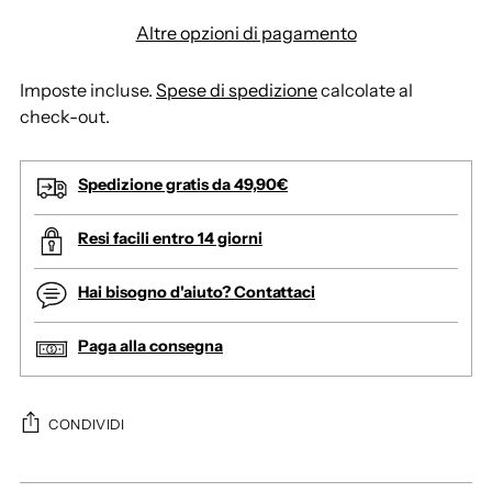
Altre opzioni di pagamento
Imposte incluse.
Spese di spedizione
calcolate al
check-out.
Spedizione gratis da 49,90€
Resi facili entro 14 giorni
Hai bisogno d'aiuto? Contattaci
Paga alla consegna
CONDIVIDI
A