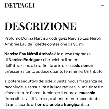
DETTAGLI
g
g
i
DESCRIZIONE
u
n
g
Profumo Donna Narciso Rodriguez Narciso Eau Néroli
e
Ambrée Eau de Toilette confezione da 90 ml
r
e
Narciso Eau Néroli Ambrée
è la nuova fragranza
u
di
Narciso Rodriguez
che celebra il potere
n
dell'attrazione e la raffinata arte della
seduzione
in
p
un’essenza tanto audace quanto femminile. Un tributo
r
o
al potere seduttivo del sole: questa nuova fragranza ne
d
racchiude la sensualità e la luce radiosa in una sintesi di
o
sfaccettature floreali luminose. Il cuore di
muschio
,
t
firma olfattiva di Narciso, è ulteriormente accentuato
t
da un accordo di
fiori d'arancio
e
frangipani
. La