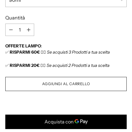
l
i
Quantità
s
t
Q
i
u
n
a
OFFERTE LAMPO
:
o
n
✅
RISPARMI 60€
👉🏻
Se acquisti 3 Prodotti a tua scelta
t
i
✅
RISPARMI 20€
👉🏻
Se acquisti 2 Prodotti a tua scelta
t
à
AGGIUNGI AL CARRELLO