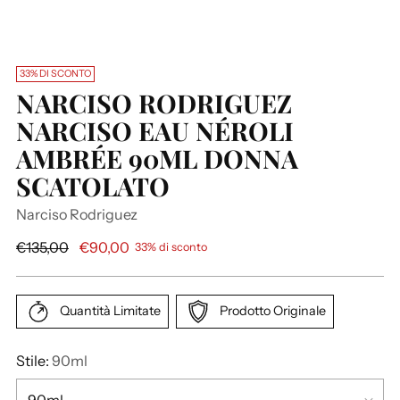
33% DI SCONTO
NARCISO RODRIGUEZ
NARCISO EAU NÉROLI
AMBRÉE 90ML DONNA
SCATOLATO
Narciso Rodriguez
P
€135,00
€90,00
33% di sconto
r
e
z
Quantità Limitate
Prodotto Originale
z
o
Stile:
90ml
d
i