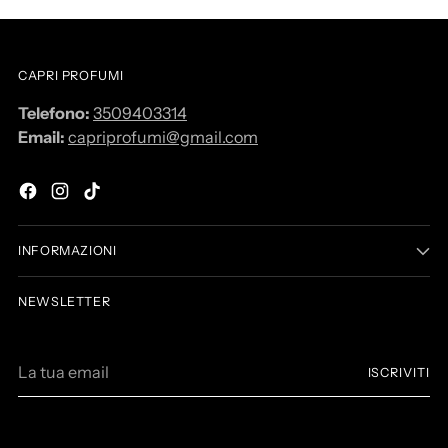
CAPRI PROFUMI
Telefono:
3509403314
Email:
capriprofumi@gmail.com
INFORMAZIONI
NEWSLETTER
L
ISCRIVITI
a
t
u