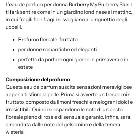
L’eau de parfum per donna Burberry My Burberry Blush
i
ti farà sentire come in un giardino londinese al mattino,
u
in cui fragili fiori fragili si svegliano al cinguettio degli
n
uccelli.
g
e
Profumo floreale-fruttato
r
per donne romantiche ed eleganti
e
u
perfetto da portare ogni giorno in primavera e in
n
estate
p
Composizione del profumo
r
Questa eau de parfum suscita sensazioni meravigliose
o
appena ti sfiora la pelle. Prima si avverte un fresco mix
d
fruttato, composto da limoni freschi e melograni dolci e
o
irresistibili. Quindi si espandono le note di un cesto
t
floreale pieno di rose e di sensuale geranio. Infine, sarai
t
circondata dalle note del gelsomino e della tenera
o
wisteria.
a