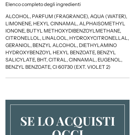
l
Elenco completo degli ingredienti
c
a
ALCOHOL, PARFUM (FRAGRANCE), AQUA (WATER),
r
LIMONENE, HEXYL CINNAMAL, ALPHAISOMETHYL
r
IONONE, BUTYL METHOXYDIBENZOYLMETHANE,
e
CITRONELLOL, LINALOOL, HYDROXYCITRONELLAL,
l
GERANIOL, BENZYL ALCOHOL, DIETHYLAMINO
l
HYDROXYBENZOYL HEXYL BENZOATE, BENZYL
o
SALICYLATE, BHT, CITRAL, CINNAMAL, EUGENOL,
.
BENZYL BENZOATE, CI 60730 (EXT. VIOLET 2)
.
.
SE LO ACQUISTI
OGGI