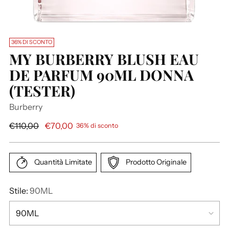
36% DI SCONTO
MY BURBERRY BLUSH EAU
DE PARFUM 90ML DONNA
(TESTER)
Burberry
P
€110,00
€70,00
36% di sconto
r
e
z
Quantità Limitate
Prodotto Originale
z
o
Stile:
90ML
d
i
l