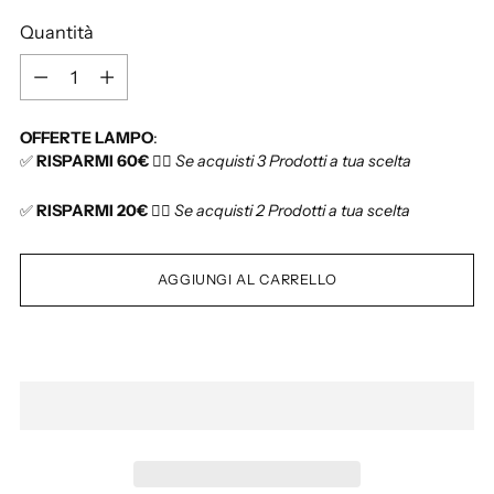
i
Quantità
s
t
Q
i
u
n
a
OFFERTE LAMPO
:
o
n
✅
RISPARMI 60€
👉🏻
Se acquisti 3 Prodotti a tua scelta
t
i
✅
RISPARMI 20€
👉🏻
Se acquisti 2 Prodotti a tua scelta
t
à
AGGIUNGI AL CARRELLO