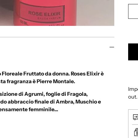
à
 Floreale Fruttato da donna. Roses Elixir è
esta fragranza è Pierre Montale.
Impo
zione di Agrumi, foglie di Fragola,
out.
ido abbraccio finale di Ambra, Muschio e
ntensamente femminile...