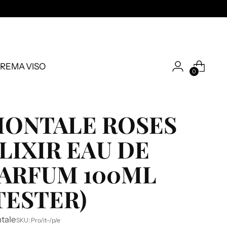
REMA VISO
0
ONTALE ROSES
LIXIR EAU DE
ARFUM 100ML
TESTER)
tale
SKU: Pro/it-/p/e