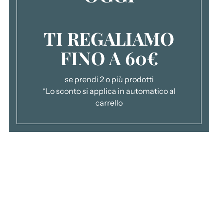
c
a
TI REGALIAMO
r
r
FINO A 60€
e
l
l
se prendi 2 o più prodotti
o
*Lo sconto si applica in automatico al
.
carrello
.
.