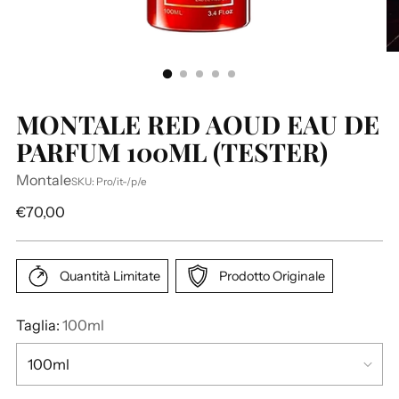
MONTALE RED AOUD EAU DE
PARFUM 100ML (TESTER)
Montale
SKU: Pro/it-/p/e
P
€70,00
r
e
z
Quantità Limitate
Prodotto Originale
z
o
Taglia:
100ml
d
i
l