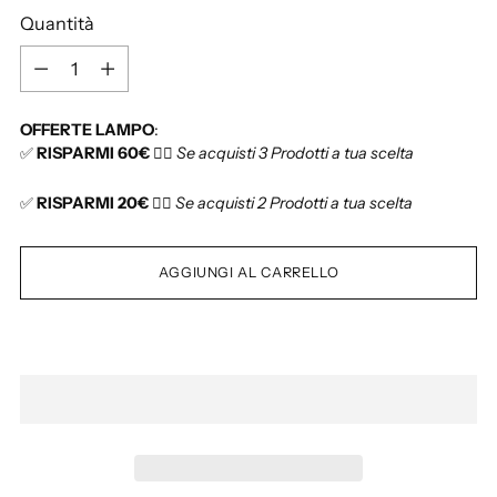
i
Quantità
s
t
Q
i
u
n
a
OFFERTE LAMPO
:
o
n
✅
RISPARMI 60€
👉🏻
Se acquisti 3 Prodotti a tua scelta
t
i
✅
RISPARMI 20€
👉🏻
Se acquisti 2 Prodotti a tua scelta
t
à
AGGIUNGI AL CARRELLO