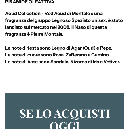
PIRAMIDE OLFATTIVA
i
u
Aoud Collection - Red Aoud di Montale è una
n
fragranza del gruppo Legnoso Speziato unisex, è stato
g
lanciato sul mercato nel 2008. Il Naso di questa
e
fragranza è Pierre Montale.
r
e
Le note di testa sono Legno di Agar (Oud) e Pepe.
u
Le note di cuore sono Rosa, Zafferano e Cumino.
n
Le note di base sono Sandalo, Rizoma di Iris e Vetiver.
p
r
o
d
o
t
t
SE LO ACQUISTI
o
a
OGGI
l