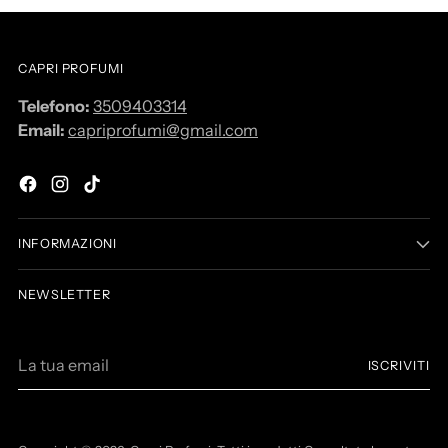
CAPRI PROFUMI
Telefono:
3509403314
Email:
capriprofumi@gmail.com
INFORMAZIONI
NEWSLETTER
L
ISCRIVITI
a
t
u
a