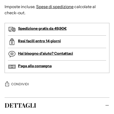
Imposte incluse.
Spese di spedizione
calcolate al
check-out.
Spedizione gratis da 49,90€
Resi facili entro 14 giorni
Hai bisogno d'aiuto? Contattaci
Paga alla consegna
CONDIVIDI
A
DETTAGLI
g
g