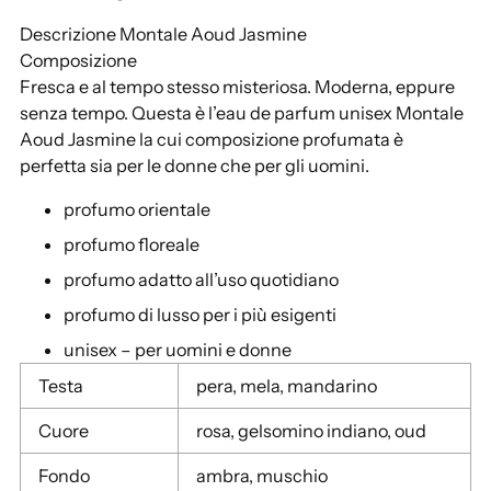
g
Descrizione
Montale Aoud Jasmine
i
Composizione
u
Fresca e al tempo stesso misteriosa. Moderna, eppure
n
senza tempo. Questa è l’eau de parfum unisex Montale
g
Aoud Jasmine la cui composizione profumata è
e
perfetta sia per le donne che per gli uomini.
r
e
profumo orientale
u
profumo floreale
n
p
profumo adatto all’uso quotidiano
r
profumo di lusso per i più esigenti
o
unisex – per uomini e donne
d
o
Testa
pera, mela, mandarino
t
Cuore
rosa, gelsomino indiano, oud
t
o
Fondo
ambra, muschio
a