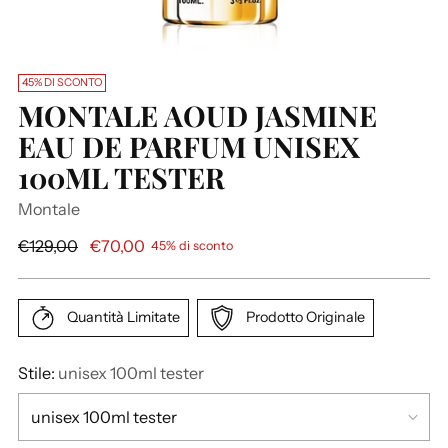
45% DI SCONTO
MONTALE AOUD JASMINE
EAU DE PARFUM UNISEX
100ML TESTER
Montale
P
€129,00
€70,00
45% di sconto
r
e
z
Quantità Limitate
Prodotto Originale
z
o
Stile:
unisex 100ml tester
d
i
l