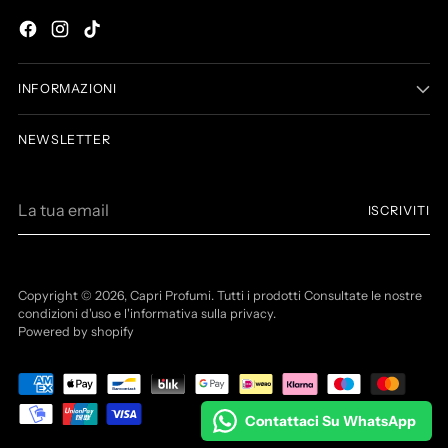
INFORMAZIONI
NEWSLETTER
L
ISCRIVITI
a
t
u
a
Copyright © 2026,
Capri Profumi
. Tutti i prodotti Consultate le nostre
e
condizioni d'uso e l'informativa sulla privacy.
Powered by shopify
m
a
i
l
Contattaci Su WhatsApp