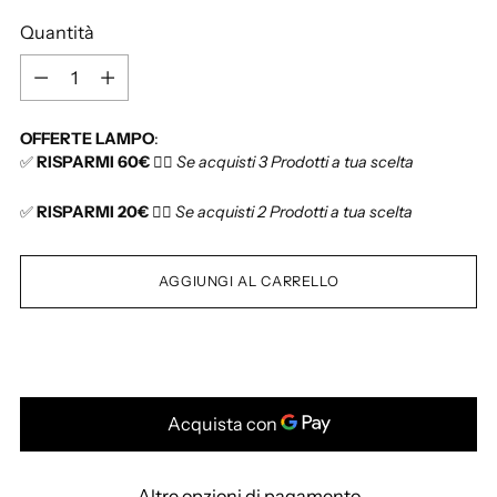
i
Quantità
s
t
Q
i
u
n
a
OFFERTE LAMPO
:
o
n
✅
RISPARMI 60€
👉🏻
Se acquisti 3 Prodotti a tua scelta
t
i
✅
RISPARMI 20€
👉🏻
Se acquisti 2 Prodotti a tua scelta
t
à
AGGIUNGI AL CARRELLO
Altre opzioni di pagamento