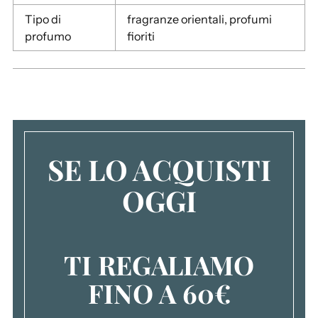
l
Tipo di
fragranze orientali, profumi
c
profumo
fioriti
a
r
r
e
l
l
o
SE LO ACQUISTI
.
.
OGGI
.
TI REGALIAMO
FINO A 60€