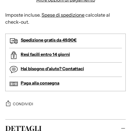
Imposte incluse.
Spese di spedizione
calcolate al
check-out.
Spedizione gratis da 49,90€
Resi facili entro 14 giorni
Hai bisogno d'aiuto? Contattaci
Paga alla consegna
CONDIVIDI
A
DETTAGLI
g