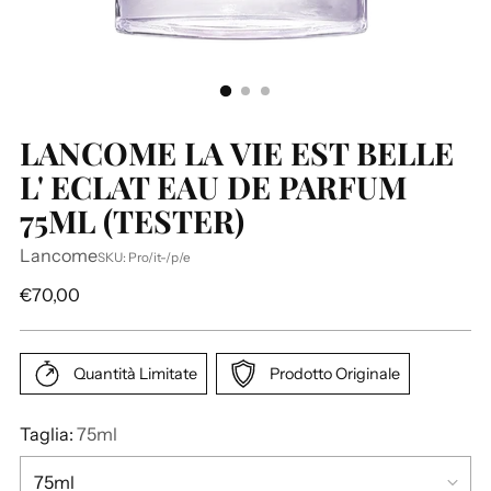
LANCOME LA VIE EST BELLE
L' ECLAT EAU DE PARFUM
75ML (TESTER)
Lancome
SKU: Pro/it-/p/e
P
€70,00
r
e
z
Quantità Limitate
Prodotto Originale
z
o
Taglia:
75ml
d
i