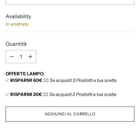
l
i
Availability
s
In arretrato
t
i
n
Quantità
o
Q
u
a
OFFERTE LAMPO
:
n
✅
RISPARMI 60€
👉🏻
Se acquisti 3 Prodotti a tua scelta
t
i
✅
RISPARMI 20€
👉🏻
Se acquisti 2 Prodotti a tua scelta
t
à
AGGIUNGI AL CARRELLO