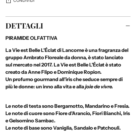
CONDIVIDI
A
DETTAGLI
g
g
PIRAMIDE OLFATTIVA
i
u
La Vie est Belle L'Éclat di Lancome è una fragranza del
n
gruppo Ambrato Floreale da donna, è stato lanciato
g
sul mercato nel 2017. La Vie est Belle L'Éclat è stato
e
creato da Anne Flipo e Dominique Ropion.
r
Un profumo
gourmand all'iris
che seduce sempre di
e
più le donne: un inno alla vita e alla
joie de vivre.
u
n
p
Le note di testa sono Bergamotto, Mandarino e Fresia.
r
Le note di cuore sono Fiore d'Arancio, Fiori Bianchi, Iris
o
e Gelsomino Sambac.
d
Le note di base sono Vaniglia, Sandalo e Patchouli.
o