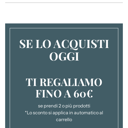
t
t
o
a
l
SE LO ACQUISTI
c
a
OGGI
r
r
e
l
TI REGALIAMO
l
o
FINO A 60€
.
.
se prendi 2 o più prodotti
.
*Lo sconto si applica in automatico al
carrello