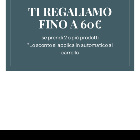
TI REGALIAMO
a
r
FINO A 60€
r
e
l
se prendi 2 o più prodotti
l
*Lo sconto si applica in automatico al
o
carrello
.
.
.