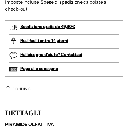
Imposte incluse.
Spese di spedizione
calcolate al
check-out.
Spedizione gratis da 49,90€
Resi facili entro 14 giorni
Hai bisogno d'aiuto? Contattaci
Paga alla consegna
CONDIVIDI
A
DETTAGLI
g
g
PIRAMIDE OLFATTIVA
i