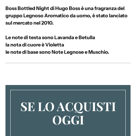
u
Boss Bottled Night di Hugo Boss è una fragranza del
n
gruppo Legnoso Aromatico da uomo, è stato lanciato
g
sul mercato nel 2010.
e
r
Le note di testa sono Lavanda e Betulla
e
la nota di cuore è Violetta
u
le note di base sono Note Legnose e Muschio.
n
p
r
o
d
o
t
SE LO ACQUISTI
t
o
OGGI
a
l
c