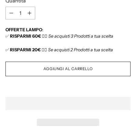
Quantità
s
t
Q
i
u
n
a
OFFERTE LAMPO
:
o
n
✅
RISPARMI 60€
👉🏻
Se acquisti 3 Prodotti a tua scelta
t
i
✅
RISPARMI 20€
👉🏻
Se acquisti 2 Prodotti a tua scelta
t
à
AGGIUNGI AL CARRELLO