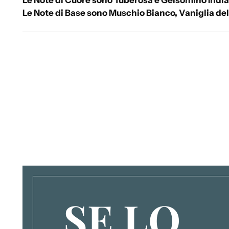
Le Note di Cuore sono Tuberosa e Gelsomino Indi
Le Note di Base sono Muschio Bianco, Vaniglia de
SE LO