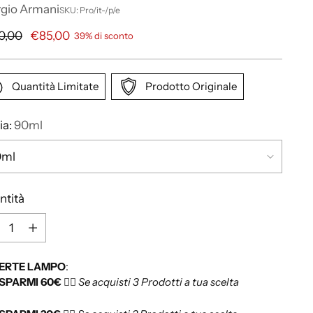
rgio Armani
SKU: Pro/it-/p/e
0,00
€85,00
39% di sconto
Quantità Limitate
Prodotto Originale
ia:
90ml
ntità
ERTE LAMPO
:
ISPARMI 60€
👉🏻
Se acquisti 3 Prodotti a tua scelta