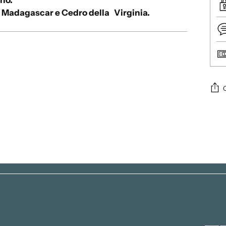
ano.
l Madagascar e Cedro della Virginia.
A
g
g
i
u
n
g
e
r