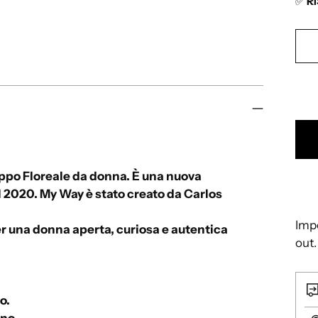
✅
R
t
à
ppo Floreale da donna. È una nuova
l 2020. My Way è stato creato da Carlos
Impo
er una donna aperta, curiosa e autentica
out.
o.