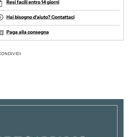
Resi facili entro 14 giorni
Hai bisogno d'aiuto? Contattaci
Paga alla consegna
CONDIVIDI