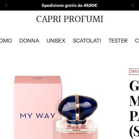
Spedizione gratis da 49,90€
CAPRI PROFUMI
OMO
DONNA
UNISEX
SCATOLATI
TESTER
C
39% 
G
M
P
(