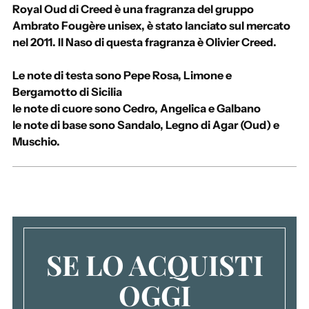
u
Royal Oud di Creed è una fragranza del gruppo
n
Ambrato Fougère unisex, è stato lanciato sul mercato
g
nel 2011. Il Naso di questa fragranza è Olivier Creed.
e
r
Le note di testa sono Pepe Rosa, Limone e
e
Bergamotto di Sicilia
u
le note di cuore sono Cedro, Angelica e Galbano
n
le note di base sono Sandalo, Legno di Agar (Oud) e
p
Muschio.
r
o
d
o
t
t
o
SE LO ACQUISTI
a
l
OGGI
c