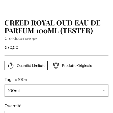
CREED ROYAL OUD EAU DE
PARFUM 100ML (TESTER)
Creed
SKU: Pro/it-/p/e
P
€70,00
r
e
z
Quantità Limitate
Prodotto Originale
z
o
Taglia:
100ml
d
i
l
i
Quantità
s