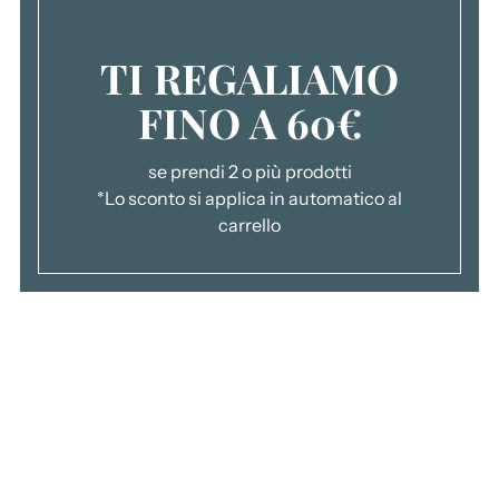
a
r
TI REGALIAMO
r
e
FINO A 60€
l
l
o
se prendi 2 o più prodotti
.
*Lo sconto si applica in automatico al
.
carrello
.