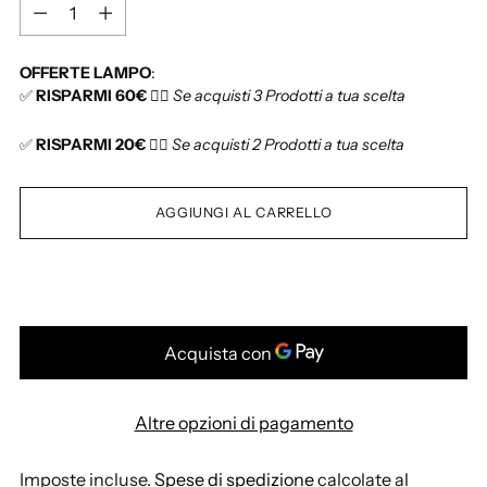
t
Q
i
u
n
a
OFFERTE LAMPO
:
o
n
✅
RISPARMI 60€
👉🏻
Se acquisti 3 Prodotti a tua scelta
t
i
✅
RISPARMI 20€
👉🏻
Se acquisti 2 Prodotti a tua scelta
t
à
AGGIUNGI AL CARRELLO
Altre opzioni di pagamento
Imposte incluse.
Spese di spedizione
calcolate al