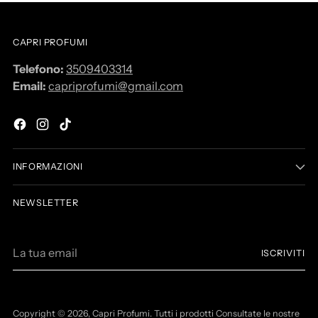
CAPRI PROFUMI
Telefono:
3509403314
Email:
capriprofumi@gmail.com
INFORMAZIONI
NEWSLETTER
L
ISCRIVITI
a
t
u
a
Copyright © 2026,
Capri Profumi
. Tutti i prodotti Consultate le nostre