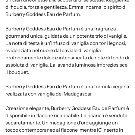
g
di fiducia, forza e gentilezza, Emma incarna lo spirito di
e
Burberry Goddess Eau de Parfum.
r
e
Burberry Goddess Eau de Parfum è una fragranza
u
gourmand unica, guidata da un potente trio di vaniglie.
n
La nota di testa è un'infuso di vaniglia con toni legnosi,
p
evidenziata nel cuore dal caviale di vaniglia
r
profondamente dolce e intensificata da note di fondo di
o
assoluta di vaniglia. La lavanda luminosa impreziosisce
d
il bouquet.
o
t
Burberry Goddess Eau de Parfum è una formula vegana
t
realizzata con vaniglia del Madagascar.
o
a
Creazione elegante, Burberry Goddess Eau de Parfum è
l
disponibile in flacone ricaricabile. La ricarica è venduta
c
separatamente. Un medaglione d'oro aggiunge un
a
tocco contemporaneo al flacone, mentre l0'inserto in
r