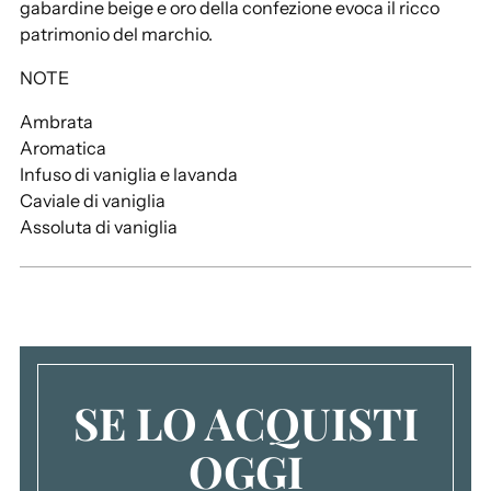
gabardine beige e oro della confezione evoca il ricco
r
patrimonio del marchio.
e
l
NOTE
l
o
Ambrata
.
Aromatica
.
Infuso di vaniglia e lavanda
.
Caviale di vaniglia
Assoluta di vaniglia
SE LO ACQUISTI
OGGI