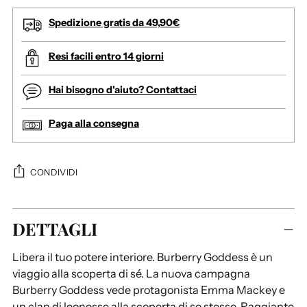
Spedizione gratis da 49,90€
Resi facili entro 14 giorni
Hai bisogno d'aiuto? Contattaci
Paga alla consegna
CONDIVIDI
A
DETTAGLI
g
g
Libera il tuo potere interiore. Burberry Goddess è un
i
viaggio alla scoperta di sé. La nuova campagna
u
Burberry Goddess vede protagonista Emma Mackey e
n
un clan di leonesse alla scoperta di se stesse. Raggiante