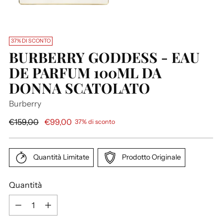
37% DI SCONTO
BURBERRY GODDESS - EAU
DE PARFUM 100ML DA
DONNA SCATOLATO
Burberry
P
€159,00
€99,00
37% di sconto
r
e
z
Quantità Limitate
Prodotto Originale
z
o
Quantità
d
Q
i
u
l