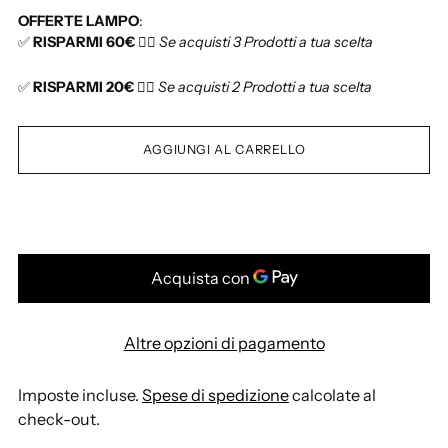
a
i
OFFERTE LAMPO
:
n
s
✅
RISPARMI 60€
👉🏻
Se acquisti 3 Prodotti a tua scelta
t
t
i
i
✅
RISPARMI 20€
👉🏻
Se acquisti 2 Prodotti a tua scelta
t
n
à
o
AGGIUNGI AL CARRELLO
Altre opzioni di pagamento
Imposte incluse.
Spese di spedizione
calcolate al
check-out.