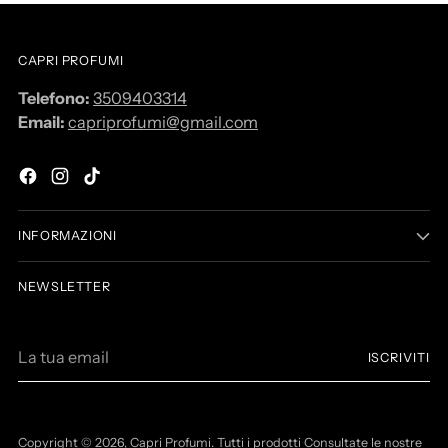
CAPRI PROFUMI
Telefono:
3509403314
Email:
capriprofumi@gmail.com
INFORMAZIONI
NEWSLETTER
L
ISCRIVITI
a
t
u
a
Copyright © 2026,
Capri Profumi
. Tutti i prodotti Consultate le nostre